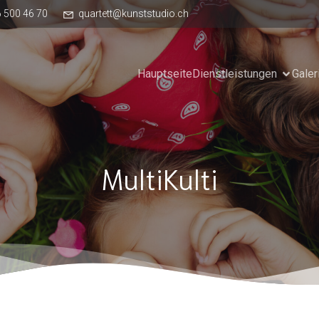
6 500 46 70
quartett@kunststudio.ch
Hauptseite
Dienstleistungen
Galer
MultiKulti