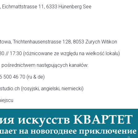
t, Eichmattstrasse 11, 6333 Hünenberg See
towa, Trichtenhausenstrasse 128, 8053 Zurych Witikon
30 // 17:30 (różnicowane ze względu na wielkość lokalu)
a pośrednictwem następujących kanałów:
76 500 46 70 (ru & de)
tudio.ch (rosyjski, angielski, niemiecki)
iejscu