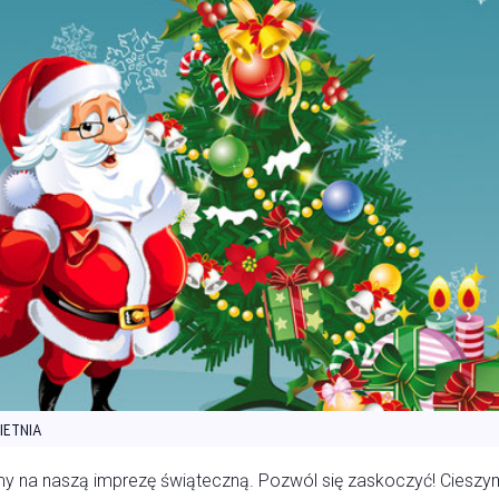
IETNIA
 na naszą imprezę świąteczną. Pozwól się zaskoczyć! Cieszym