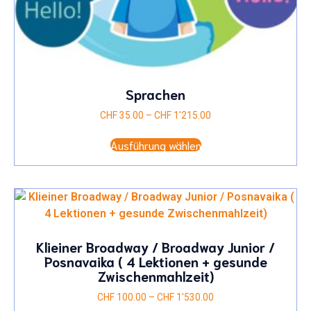
Sprachen
Preisspanne:
CHF
35.00
–
CHF
1'215.00
CHF 35.00
Dieses
bis
Ausführung wählen
Produkt
CHF 1'215.00
weist
mehrere
Varianten
auf.
Die
Optionen
Klieiner Broadway / Broadway Junior /
können
Posnavaika ( 4 Lektionen + gesunde
auf
Zwischenmahlzeit)
der
Preisspanne:
CHF
100.00
–
CHF
1'530.00
Produktseite
CHF 100.00