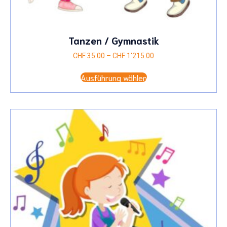
Tanzen / Gymnastik
Preisspanne:
CHF
35.00
–
CHF
1'215.00
CHF 35.00
Dieses
bis
Ausführung wählen
Produkt
CHF 1'215.00
weist
mehrere
Varianten
auf.
Die
Optionen
können
auf
der
Produktseite
gewählt
werden