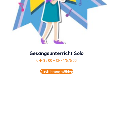
Gesangsunterricht Solo
Preisspanne:
CHF
35.00
–
CHF
1'575.00
CHF 35.00
Dieses
bis
Ausführung wählen
Produkt
CHF 1'575.00
weist
mehrere
Varianten
auf.
Die
Optionen
können